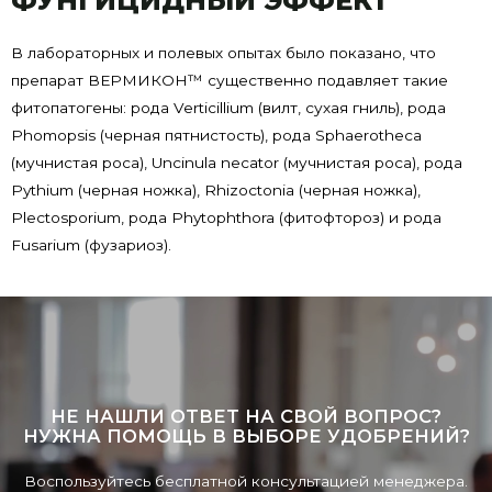
ФУНГИЦИДНЫЙ ЭФФЕКТ
В лабораторных и полевых опытах было показано, что
препарат ВЕРМИКОН™ существенно подавляет такие
фитопатогены: рода Verticillium (вилт, сухая гниль), рода
Phomopsis (черная пятнистость), рода Sphaerotheca
(мучнистая роса), Uncinula necator (мучнистая роса), рода
Pythium (черная ножка), Rhizoctonia (черная ножка),
Plectosporium, рода Phytophthora (фитофтороз) и рода
Fusarium (фузариоз).
НЕ НАШЛИ ОТВЕТ НА СВОЙ ВОПРОС?
НУЖНА ПОМОЩЬ В ВЫБОРЕ УДОБРЕНИЙ?
Воспользуйтесь бесплатной консультацией менеджера.