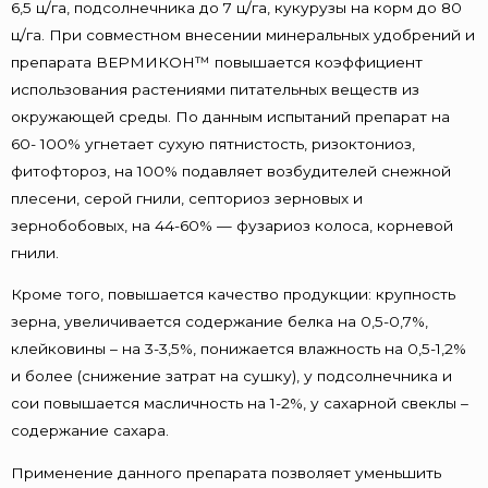
6,5 ц/га, подсолнечника до 7 ц/га, кукурузы на корм до 80
ц/га. При совместном внесении минеральных удобрений и
препарата ВЕРМИКОН™ повышается коэффициент
использования растениями питательных веществ из
окружающей среды. По данным испытаний препарат на
60- 100% угнетает сухую пятнистость, ризоктониоз,
фитофтороз, на 100% подавляет возбудителей снежной
плесени, серой гнили, септориоз зерновых и
зернобобовых, на 44-60% — фузариоз колоса, корневой
гнили.
Кроме того, повышается качество продукции: крупность
зерна, увеличивается содержание белка на 0,5-0,7%,
клейковины – на 3-3,5%, понижается влажность на 0,5-1,2%
и более (снижение затрат на сушку), у подсолнечника и
сои повышается масличность на 1-2%, у сахарной свеклы –
содержание сахара.
Применение данного препарата позволяет уменьшить