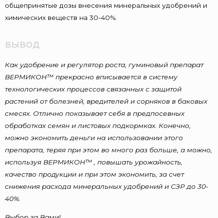
общепринятые дозы внесения минеральных удобрений и
химических веществ на 30-40%.
ВЫВОД
Как
удобрение
и
регулятор роста, гуминовый препарат
ВЕРМИКОН™ прекрасно
вписывается
в
систему
технологических
процессов
связанных
с
защитой
растений
от
болезней,
вредителей
и
сорняков
в
баковых
смесях.
Отлично
показывает
себя
в
предпосевных
обработках
семян
и
листовых
подкормках.
Конечно,
м
ожно
экономить
деньги
на
использовании
этого
препарата,
теряя
при
этом
во
много
раз
больше,
а
можно,
используя
ВЕРМИКОН™ ,
повышать
урожайность,
качество продукции
и
при
этом экономить,
за
счет
снижения
расхода минеральных удобрений
и
СЗР
до
30-
40%.
Выбор за Вами!..